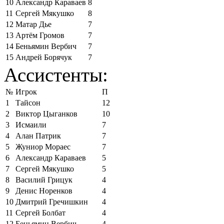
10
Александр Караваев
8
11
Сергей Мякушко
8
12
Матар Дье
7
13
Артём Громов
7
14
Беньямин Вербич
7
15
Андрей Борячук
7
Ассистенты:
№
Игрок
П
1
Тайсон
12
2
Виктор Цыганков
10
3
Исмаили
7
4
Алан Патрик
7
5
Жуниор Мораес
7
6
Александр Караваев
5
7
Сергей Мякушко
5
8
Василий Грицук
4
9
Денис Норенков
4
10
Дмитрий Гречишкин
4
11
Сергей Болбат
4
12
Беньямин Вербич
4