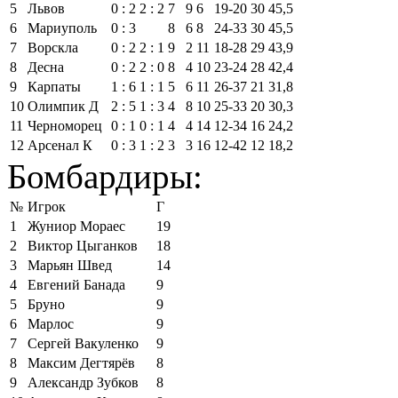
5
Львов
0 : 2
2 : 2
7
9
6
19‑20
30
45,5
6
Мариуполь
0 : 3
8
6
8
24‑33
30
45,5
7
Ворскла
0 : 2
2 : 1
9
2
11
18‑28
29
43,9
8
Десна
0 : 2
2 : 0
8
4
10
23‑24
28
42,4
9
Карпаты
1 : 6
1 : 1
5
6
11
26‑37
21
31,8
10
Олимпик Д
2 : 5
1 : 3
4
8
10
25‑33
20
30,3
11
Черноморец
0 : 1
0 : 1
4
4
14
12‑34
16
24,2
12
Арсенал К
0 : 3
1 : 2
3
3
16
12‑42
12
18,2
Бомбардиры:
№
Игрок
Г
1
Жуниор Мораес
19
2
Виктор Цыганков
18
3
Марьян Швед
14
4
Евгений Банада
9
5
Бруно
9
6
Марлос
9
7
Сергей Вакуленко
9
8
Максим Дегтярёв
8
9
Александр Зубков
8