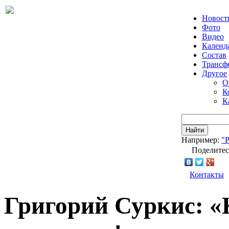
Новост
Фото
Видео
Календ
Состав
Трансф
Другое
О
К
К
Найти
Например:
"
Поделитес
Контакты
Григорий Суркис: «