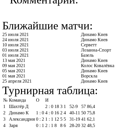
Ближайшие матчи:
25 июля 2021
Динамо Киев
24 июля 2021
Динамо Киев
10 июля 2021
Серветт
03 июля 2021
Лозанна-Спорт
01 июля 2021
Базель
13 мая 2021
Динамо Киев
09 мая 2021
Колос Ковалёвка
05 мая 2021
Динамо Киев
01 мая 2021
Ворскла
25 апреля 2021
Динамо Киев
Турнирная таблица:
№
Команда
О
И
1
Шахтёр Д
2 : 0
18
3
1
52‑9
57
86,4
2
Динамо К
1 : 0
4 : 0
16
2
4
40‑11
50
75,8
3
Александрия
0 : 2
1 : 1
12
5
5
31‑19
41
62,1
4
Заря
0 : 1
2 : 1
8
8
6
28‑20
32
48,5