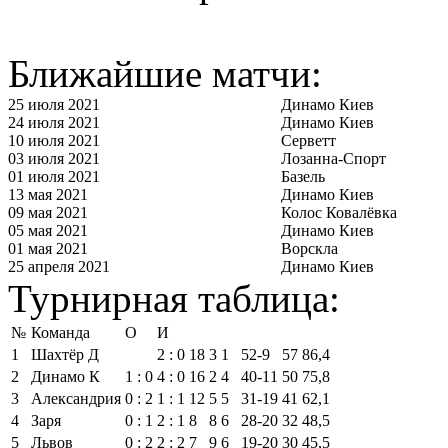
Ближайшие матчи:
25 июля 2021
Динамо Киев
24 июля 2021
Динамо Киев
10 июля 2021
Серветт
03 июля 2021
Лозанна-Спорт
01 июля 2021
Базель
13 мая 2021
Динамо Киев
09 мая 2021
Колос Ковалёвка
05 мая 2021
Динамо Киев
01 мая 2021
Ворскла
25 апреля 2021
Динамо Киев
Турнирная таблица:
№
Команда
О
И
1
Шахтёр Д
2 : 0
18
3
1
52‑9
57
86,4
2
Динамо К
1 : 0
4 : 0
16
2
4
40‑11
50
75,8
3
Александрия
0 : 2
1 : 1
12
5
5
31‑19
41
62,1
4
Заря
0 : 1
2 : 1
8
8
6
28‑20
32
48,5
5
Львов
0 : 2
2 : 2
7
9
6
19‑20
30
45,5