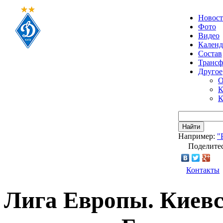
Новос
Фото
Видео
Календ
Состав
Транс
Другое
О
К
К
Найти
Например:
"
Поделитес
Контакты
Лига Европы. Киев