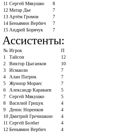
11
Сергей Мякушко
8
12
Матар Дье
7
13
Артём Громов
7
14
Беньямин Вербич
7
15
Андрей Борячук
7
Ассистенты:
№
Игрок
П
1
Тайсон
12
2
Виктор Цыганков
10
3
Исмаили
7
4
Алан Патрик
7
5
Жуниор Мораес
7
6
Александр Караваев
5
7
Сергей Мякушко
5
8
Василий Грицук
4
9
Денис Норенков
4
10
Дмитрий Гречишкин
4
11
Сергей Болбат
4
12
Беньямин Вербич
4