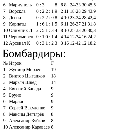
6
Мариуполь
0 : 3
8
6
8
24‑33
30
45,5
7
Ворскла
0 : 2
2 : 1
9
2
11
18‑28
29
43,9
8
Десна
0 : 2
2 : 0
8
4
10
23‑24
28
42,4
9
Карпаты
1 : 6
1 : 1
5
6
11
26‑37
21
31,8
10
Олимпик Д
2 : 5
1 : 3
4
8
10
25‑33
20
30,3
11
Черноморец
0 : 1
0 : 1
4
4
14
12‑34
16
24,2
12
Арсенал К
0 : 3
1 : 2
3
3
16
12‑42
12
18,2
Бомбардиры:
№
Игрок
Г
1
Жуниор Мораес
19
2
Виктор Цыганков
18
3
Марьян Швед
14
4
Евгений Банада
9
5
Бруно
9
6
Марлос
9
7
Сергей Вакуленко
9
8
Максим Дегтярёв
8
9
Александр Зубков
8
10
Александр Караваев
8