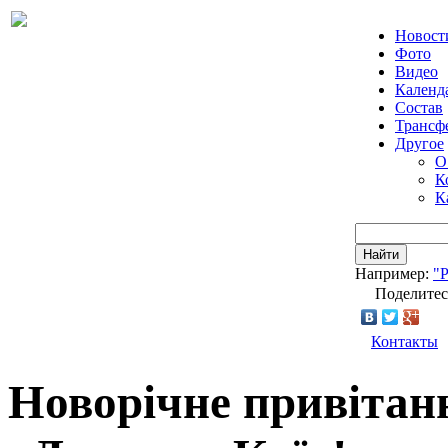
Новост
Фото
Видео
Календ
Состав
Трансф
Другое
О
К
К
Найти
Например:
"
Поделитес
Контакты
Новорічне привітан