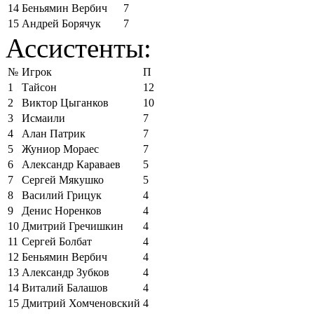
14
Беньямин Вербич
7
15
Андрей Борячук
7
Ассистенты:
№
Игрок
П
1
Тайсон
12
2
Виктор Цыганков
10
3
Исмаили
7
4
Алан Патрик
7
5
Жуниор Мораес
7
6
Александр Караваев
5
7
Сергей Мякушко
5
8
Василий Грицук
4
9
Денис Норенков
4
10
Дмитрий Гречишкин
4
11
Сергей Болбат
4
12
Беньямин Вербич
4
13
Александр Зубков
4
14
Виталий Балашов
4
15
Дмитрий Хомченовский
4