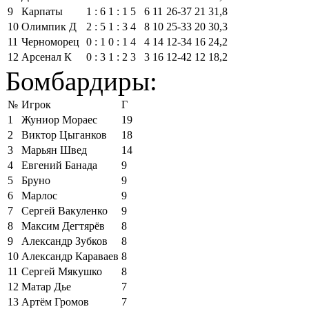
9
Карпаты
1 : 6
1 : 1
5
6
11
26‑37
21
31,8
10
Олимпик Д
2 : 5
1 : 3
4
8
10
25‑33
20
30,3
11
Черноморец
0 : 1
0 : 1
4
4
14
12‑34
16
24,2
12
Арсенал К
0 : 3
1 : 2
3
3
16
12‑42
12
18,2
Бомбардиры:
№
Игрок
Г
1
Жуниор Мораес
19
2
Виктор Цыганков
18
3
Марьян Швед
14
4
Евгений Банада
9
5
Бруно
9
6
Марлос
9
7
Сергей Вакуленко
9
8
Максим Дегтярёв
8
9
Александр Зубков
8
10
Александр Караваев
8
11
Сергей Мякушко
8
12
Матар Дье
7
13
Артём Громов
7