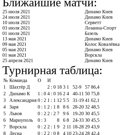
Ближайшие матчи:
25 июля 2021
Динамо Киев
24 июля 2021
Динамо Киев
10 июля 2021
Серветт
03 июля 2021
Лозанна-Спорт
01 июля 2021
Базель
13 мая 2021
Динамо Киев
09 мая 2021
Колос Ковалёвка
05 мая 2021
Динамо Киев
01 мая 2021
Ворскла
25 апреля 2021
Динамо Киев
Турнирная таблица:
№
Команда
О
И
1
Шахтёр Д
2 : 0
18
3
1
52‑9
57
86,4
2
Динамо К
1 : 0
4 : 0
16
2
4
40‑11
50
75,8
3
Александрия
0 : 2
1 : 1
12
5
5
31‑19
41
62,1
4
Заря
0 : 1
2 : 1
8
8
6
28‑20
32
48,5
5
Львов
0 : 2
2 : 2
7
9
6
19‑20
30
45,5
6
Мариуполь
0 : 3
8
6
8
24‑33
30
45,5
7
Ворскла
0 : 2
2 : 1
9
2
11
18‑28
29
43,9
8
Десна
0 : 2
2 : 0
8
4
10
23‑24
28
42,4