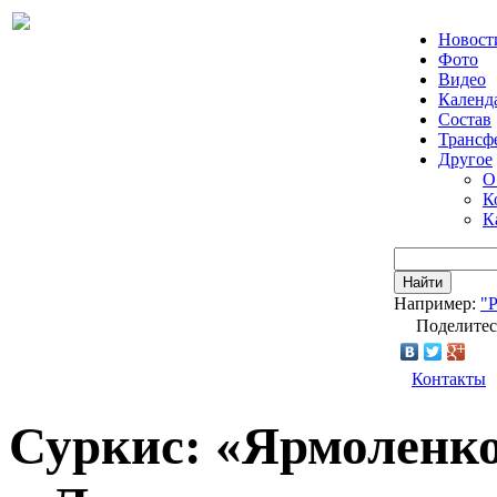
Новост
Фото
Видео
Календ
Состав
Трансф
Другое
О
К
К
Найти
Например:
"
Поделитес
Контакты
Суркис: «Ярмоленко