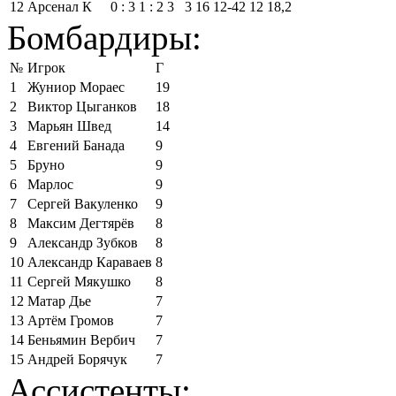
12
Арсенал К
0 : 3
1 : 2
3
3
16
12‑42
12
18,2
Бомбардиры:
№
Игрок
Г
1
Жуниор Мораес
19
2
Виктор Цыганков
18
3
Марьян Швед
14
4
Евгений Банада
9
5
Бруно
9
6
Марлос
9
7
Сергей Вакуленко
9
8
Максим Дегтярёв
8
9
Александр Зубков
8
10
Александр Караваев
8
11
Сергей Мякушко
8
12
Матар Дье
7
13
Артём Громов
7
14
Беньямин Вербич
7
15
Андрей Борячук
7
Ассистенты: