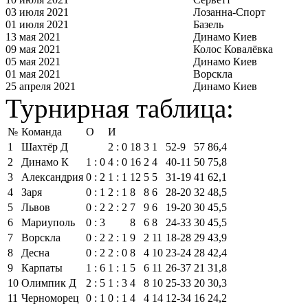
03 июля 2021
Лозанна-Спорт
01 июля 2021
Базель
13 мая 2021
Динамо Киев
09 мая 2021
Колос Ковалёвка
05 мая 2021
Динамо Киев
01 мая 2021
Ворскла
25 апреля 2021
Динамо Киев
Турнирная таблица:
№
Команда
О
И
1
Шахтёр Д
2 : 0
18
3
1
52‑9
57
86,4
2
Динамо К
1 : 0
4 : 0
16
2
4
40‑11
50
75,8
3
Александрия
0 : 2
1 : 1
12
5
5
31‑19
41
62,1
4
Заря
0 : 1
2 : 1
8
8
6
28‑20
32
48,5
5
Львов
0 : 2
2 : 2
7
9
6
19‑20
30
45,5
6
Мариуполь
0 : 3
8
6
8
24‑33
30
45,5
7
Ворскла
0 : 2
2 : 1
9
2
11
18‑28
29
43,9
8
Десна
0 : 2
2 : 0
8
4
10
23‑24
28
42,4
9
Карпаты
1 : 6
1 : 1
5
6
11
26‑37
21
31,8
10
Олимпик Д
2 : 5
1 : 3
4
8
10
25‑33
20
30,3
11
Черноморец
0 : 1
0 : 1
4
4
14
12‑34
16
24,2