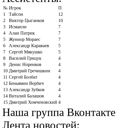
№
Игрок
П
1
Тайсон
12
2
Виктор Цыганков
10
3
Исмаили
7
4
Алан Патрик
7
5
Жуниор Мораес
7
6
Александр Караваев
5
7
Сергей Мякушко
5
8
Василий Грицук
4
9
Денис Норенков
4
10
Дмитрий Гречишкин
4
11
Сергей Болбат
4
12
Беньямин Вербич
4
13
Александр Зубков
4
14
Виталий Балашов
4
15
Дмитрий Хомченовский
4
Наша группа Вконтакте
Лента новостей: