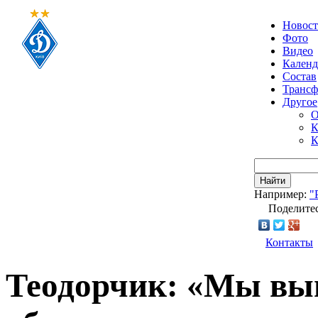
Новос
Фото
Видео
Календ
Состав
Транс
Другое
О
К
К
Найти
Например:
"
Поделитес
Контакты
Теодорчик: «Мы вы