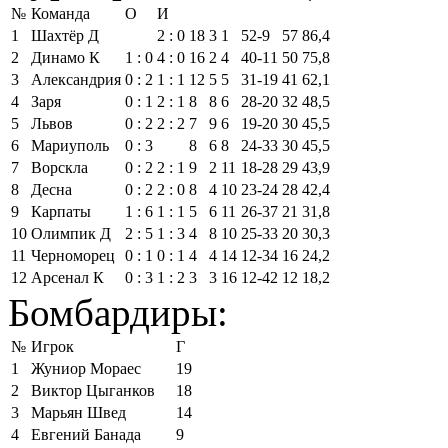
№
Команда
О
И
1
Шахтёр Д
2 : 0
18
3
1
52‑9
57
86,4
2
Динамо К
1 : 0
4 : 0
16
2
4
40‑11
50
75,8
3
Александрия
0 : 2
1 : 1
12
5
5
31‑19
41
62,1
4
Заря
0 : 1
2 : 1
8
8
6
28‑20
32
48,5
5
Львов
0 : 2
2 : 2
7
9
6
19‑20
30
45,5
6
Мариуполь
0 : 3
8
6
8
24‑33
30
45,5
7
Ворскла
0 : 2
2 : 1
9
2
11
18‑28
29
43,9
8
Десна
0 : 2
2 : 0
8
4
10
23‑24
28
42,4
9
Карпаты
1 : 6
1 : 1
5
6
11
26‑37
21
31,8
10
Олимпик Д
2 : 5
1 : 3
4
8
10
25‑33
20
30,3
11
Черноморец
0 : 1
0 : 1
4
4
14
12‑34
16
24,2
12
Арсенал К
0 : 3
1 : 2
3
3
16
12‑42
12
18,2
Бомбардиры:
№
Игрок
Г
1
Жуниор Мораес
19
2
Виктор Цыганков
18
3
Марьян Швед
14
4
Евгений Банада
9