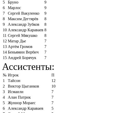
5
Бруно
9
6
Марлос
9
7
Сергей Вакуленко
9
8
Максим Дегтярёв
8
9
Александр Зубков
8
10
Александр Караваев
8
11
Сергей Мякушко
8
12
Матар Дье
7
13
Артём Громов
7
14
Беньямин Вербич
7
15
Андрей Борячук
7
Ассистенты:
№
Игрок
П
1
Тайсон
12
2
Виктор Цыганков
10
3
Исмаили
7
4
Алан Патрик
7
5
Жуниор Мораес
7
6
Александр Караваев
5