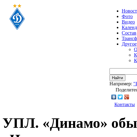
Новос
Фото
Видео
Календ
Состав
Транс
Другое
О
К
К
Найти
Например:
"
Поделитес
Контакты
УПЛ. «Динамо» обы