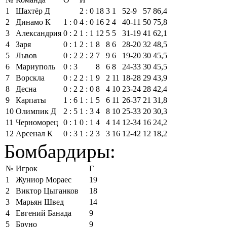
1
Шахтёр Д
2 : 0
18
3
1
52‑9
57
86,4
2
Динамо К
1 : 0
4 : 0
16
2
4
40‑11
50
75,8
3
Александрия
0 : 2
1 : 1
12
5
5
31‑19
41
62,1
4
Заря
0 : 1
2 : 1
8
8
6
28‑20
32
48,5
5
Львов
0 : 2
2 : 2
7
9
6
19‑20
30
45,5
6
Мариуполь
0 : 3
8
6
8
24‑33
30
45,5
7
Ворскла
0 : 2
2 : 1
9
2
11
18‑28
29
43,9
8
Десна
0 : 2
2 : 0
8
4
10
23‑24
28
42,4
9
Карпаты
1 : 6
1 : 1
5
6
11
26‑37
21
31,8
10
Олимпик Д
2 : 5
1 : 3
4
8
10
25‑33
20
30,3
11
Черноморец
0 : 1
0 : 1
4
4
14
12‑34
16
24,2
12
Арсенал К
0 : 3
1 : 2
3
3
16
12‑42
12
18,2
Бомбардиры:
№
Игрок
Г
1
Жуниор Мораес
19
2
Виктор Цыганков
18
3
Марьян Швед
14
4
Евгений Банада
9
5
Бруно
9