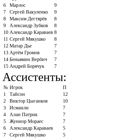
6
Марлос
9
7
Сергей Вакуленко
9
8
Максим Дегтярёв
8
9
Александр Зубков
8
10
Александр Караваев
8
11
Сергей Мякушко
8
12
Матар Дье
7
13
Артём Громов
7
14
Беньямин Вербич
7
15
Андрей Борячук
7
Ассистенты:
№
Игрок
П
1
Тайсон
12
2
Виктор Цыганков
10
3
Исмаили
7
4
Алан Патрик
7
5
Жуниор Мораес
7
6
Александр Караваев
5
7
Сергей Мякушко
5