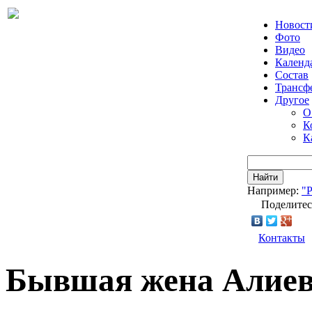
Новост
Фото
Видео
Календ
Состав
Трансф
Другое
О
К
К
Найти
Например:
"
Поделитес
Контакты
Бывшая жена Алиева