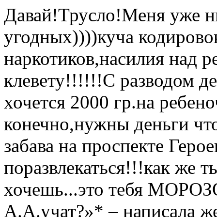
Давай!Трусло!Меня уже ни
угодных))))куча кодировок
наркотиков,насилия над ре
клевету!!!!!!С разводом де
хочется 2000 гр.на ребeно
конечно,нужны деньги что
забава на проспекте Геро
поразвлекаться
!!!как же 
хочешь...это тебя МОР
А.А.учат?»* – написала ж