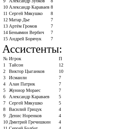
9
Александр Зубков
8
10
Александр Караваев
8
11
Сергей Мякушко
8
12
Матар Дье
7
13
Артём Громов
7
14
Беньямин Вербич
7
15
Андрей Борячук
7
Ассистенты:
№
Игрок
П
1
Тайсон
12
2
Виктор Цыганков
10
3
Исмаили
7
4
Алан Патрик
7
5
Жуниор Мораес
7
6
Александр Караваев
5
7
Сергей Мякушко
5
8
Василий Грицук
4
9
Денис Норенков
4
10
Дмитрий Гречишкин
4
11
Сергей Болбат
4