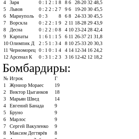
4
Заря
0 : 1
2 : 1
8
8
6
28‑20
32
48,5
5
Львов
0 : 2
2 : 2
7
9
6
19‑20
30
45,5
6
Мариуполь
0 : 3
8
6
8
24‑33
30
45,5
7
Ворскла
0 : 2
2 : 1
9
2
11
18‑28
29
43,9
8
Десна
0 : 2
2 : 0
8
4
10
23‑24
28
42,4
9
Карпаты
1 : 6
1 : 1
5
6
11
26‑37
21
31,8
10
Олимпик Д
2 : 5
1 : 3
4
8
10
25‑33
20
30,3
11
Черноморец
0 : 1
0 : 1
4
4
14
12‑34
16
24,2
12
Арсенал К
0 : 3
1 : 2
3
3
16
12‑42
12
18,2
Бомбардиры:
№
Игрок
Г
1
Жуниор Мораес
19
2
Виктор Цыганков
18
3
Марьян Швед
14
4
Евгений Банада
9
5
Бруно
9
6
Марлос
9
7
Сергей Вакуленко
9
8
Максим Дегтярёв
8