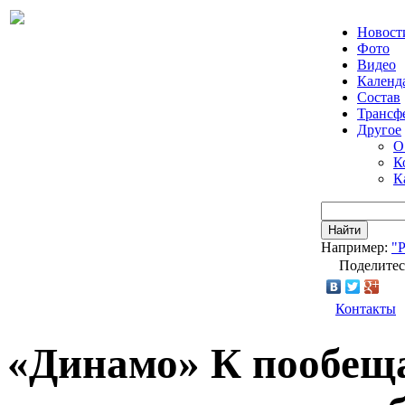
Новост
Фото
Видео
Календ
Состав
Трансф
Другое
О
К
К
Найти
Например:
"
Поделитес
Контакты
«Динамо» К пообеща