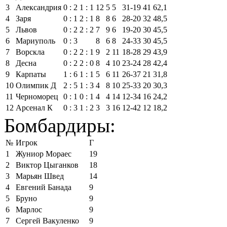
3
Александрия
0 : 2
1 : 1
12
5
5
31‑19
41
62,1
4
Заря
0 : 1
2 : 1
8
8
6
28‑20
32
48,5
5
Львов
0 : 2
2 : 2
7
9
6
19‑20
30
45,5
6
Мариуполь
0 : 3
8
6
8
24‑33
30
45,5
7
Ворскла
0 : 2
2 : 1
9
2
11
18‑28
29
43,9
8
Десна
0 : 2
2 : 0
8
4
10
23‑24
28
42,4
9
Карпаты
1 : 6
1 : 1
5
6
11
26‑37
21
31,8
10
Олимпик Д
2 : 5
1 : 3
4
8
10
25‑33
20
30,3
11
Черноморец
0 : 1
0 : 1
4
4
14
12‑34
16
24,2
12
Арсенал К
0 : 3
1 : 2
3
3
16
12‑42
12
18,2
Бомбардиры:
№
Игрок
Г
1
Жуниор Мораес
19
2
Виктор Цыганков
18
3
Марьян Швед
14
4
Евгений Банада
9
5
Бруно
9
6
Марлос
9
7
Сергей Вакуленко
9