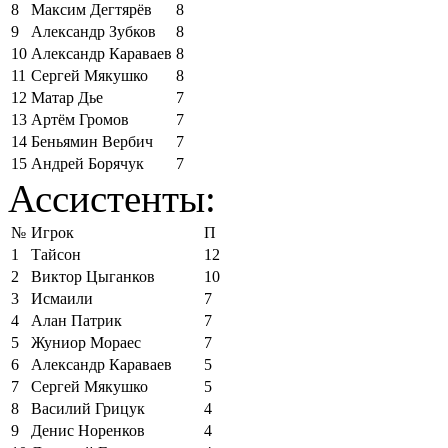
8
Максим Дегтярёв
8
9
Александр Зубков
8
10
Александр Караваев
8
11
Сергей Мякушко
8
12
Матар Дье
7
13
Артём Громов
7
14
Беньямин Вербич
7
15
Андрей Борячук
7
Ассистенты:
№
Игрок
П
1
Тайсон
12
2
Виктор Цыганков
10
3
Исмаили
7
4
Алан Патрик
7
5
Жуниор Мораес
7
6
Александр Караваев
5
7
Сергей Мякушко
5
8
Василий Грицук
4
9
Денис Норенков
4