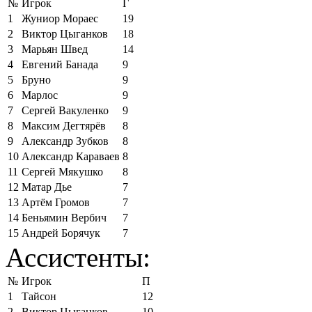
№
Игрок
Г
1
Жуниор Мораес
19
2
Виктор Цыганков
18
3
Марьян Швед
14
4
Евгений Банада
9
5
Бруно
9
6
Марлос
9
7
Сергей Вакуленко
9
8
Максим Дегтярёв
8
9
Александр Зубков
8
10
Александр Караваев
8
11
Сергей Мякушко
8
12
Матар Дье
7
13
Артём Громов
7
14
Беньямин Вербич
7
15
Андрей Борячук
7
Ассистенты:
№
Игрок
П
1
Тайсон
12
2
Виктор Цыганков
10