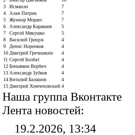
3
Исмаили
7
4
Алан Патрик
7
5
Жуниор Мораес
7
6
Александр Караваев
5
7
Сергей Мякушко
5
8
Василий Грицук
4
9
Денис Норенков
4
10
Дмитрий Гречишкин
4
11
Сергей Болбат
4
12
Беньямин Вербич
4
13
Александр Зубков
4
14
Виталий Балашов
4
15
Дмитрий Хомченовский
4
Наша группа Вконтакте
Лента новостей:
19.2.2026, 13:34