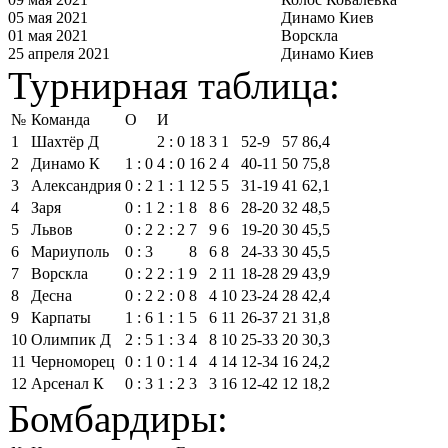
05 мая 2021
Динамо Киев
01 мая 2021
Ворскла
25 апреля 2021
Динамо Киев
Турнирная таблица:
№
Команда
О
И
1
Шахтёр Д
2 : 0
18
3
1
52‑9
57
86,4
2
Динамо К
1 : 0
4 : 0
16
2
4
40‑11
50
75,8
3
Александрия
0 : 2
1 : 1
12
5
5
31‑19
41
62,1
4
Заря
0 : 1
2 : 1
8
8
6
28‑20
32
48,5
5
Львов
0 : 2
2 : 2
7
9
6
19‑20
30
45,5
6
Мариуполь
0 : 3
8
6
8
24‑33
30
45,5
7
Ворскла
0 : 2
2 : 1
9
2
11
18‑28
29
43,9
8
Десна
0 : 2
2 : 0
8
4
10
23‑24
28
42,4
9
Карпаты
1 : 6
1 : 1
5
6
11
26‑37
21
31,8
10
Олимпик Д
2 : 5
1 : 3
4
8
10
25‑33
20
30,3
11
Черноморец
0 : 1
0 : 1
4
4
14
12‑34
16
24,2
12
Арсенал К
0 : 3
1 : 2
3
3
16
12‑42
12
18,2
Бомбардиры: