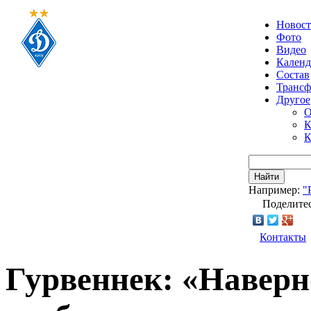
Новос
Фото
Видео
Календ
Состав
Транс
Другое
О
К
К
Найти
Например:
"
Поделитес
Контакты
Гурвеннек: «Наверно