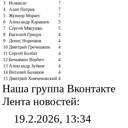
3
Исмаили
7
4
Алан Патрик
7
5
Жуниор Мораес
7
6
Александр Караваев
5
7
Сергей Мякушко
5
8
Василий Грицук
4
9
Денис Норенков
4
10
Дмитрий Гречишкин
4
11
Сергей Болбат
4
12
Беньямин Вербич
4
13
Александр Зубков
4
14
Виталий Балашов
4
15
Дмитрий Хомченовский
4
Наша группа Вконтакте
Лента новостей:
19.2.2026, 13:34