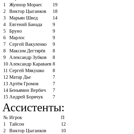
1
Жуниор Мораес
19
2
Виктор Цыганков
18
3
Марьян Швед
14
4
Евгений Банада
9
5
Бруно
9
6
Марлос
9
7
Сергей Вакуленко
9
8
Максим Дегтярёв
8
9
Александр Зубков
8
10
Александр Караваев
8
11
Сергей Мякушко
8
12
Матар Дье
7
13
Артём Громов
7
14
Беньямин Вербич
7
15
Андрей Борячук
7
Ассистенты:
№
Игрок
П
1
Тайсон
12
2
Виктор Цыганков
10