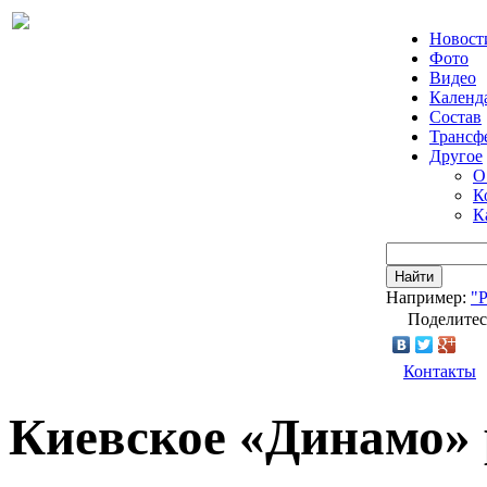
Новост
Фото
Видео
Календ
Состав
Трансф
Другое
О
К
К
Найти
Например:
"
Поделитес
Контакты
Киевское «Динамо» 