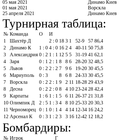
05 мая 2021
Динамо Киев
01 мая 2021
Ворскла
25 апреля 2021
Динамо Киев
Турнирная таблица:
№
Команда
О
И
1
Шахтёр Д
2 : 0
18
3
1
52‑9
57
86,4
2
Динамо К
1 : 0
4 : 0
16
2
4
40‑11
50
75,8
3
Александрия
0 : 2
1 : 1
12
5
5
31‑19
41
62,1
4
Заря
0 : 1
2 : 1
8
8
6
28‑20
32
48,5
5
Львов
0 : 2
2 : 2
7
9
6
19‑20
30
45,5
6
Мариуполь
0 : 3
8
6
8
24‑33
30
45,5
7
Ворскла
0 : 2
2 : 1
9
2
11
18‑28
29
43,9
8
Десна
0 : 2
2 : 0
8
4
10
23‑24
28
42,4
9
Карпаты
1 : 6
1 : 1
5
6
11
26‑37
21
31,8
10
Олимпик Д
2 : 5
1 : 3
4
8
10
25‑33
20
30,3
11
Черноморец
0 : 1
0 : 1
4
4
14
12‑34
16
24,2
12
Арсенал К
0 : 3
1 : 2
3
3
16
12‑42
12
18,2
Бомбардиры:
№
Игрок
Г