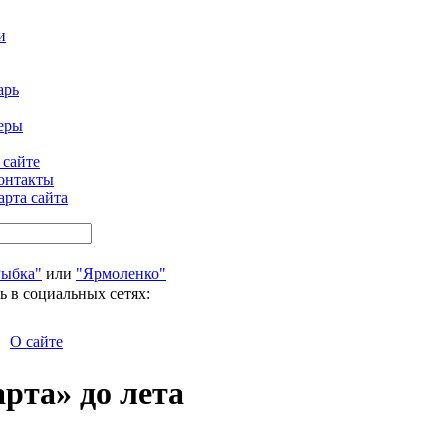
и
арь
еры
 сайте
онтакты
арта сайта
Рыбка"
или
"Ярмоленко"
ь в социальных сетях:
О сайте
рта» до лета