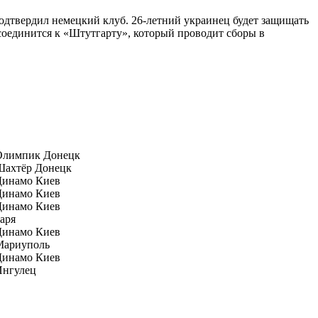
дтвердил немецкий клуб. 26-летний украинец будет защищать
исоединится к «Штутгарту», который проводит сборы в
Олимпик Донецк
Шахтёр Донецк
Динамо Киев
Динамо Киев
Динамо Киев
аря
Динамо Киев
Мариуполь
Динамо Киев
Ингулец