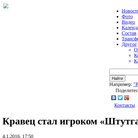
Новост
Фото
Видео
Календ
Состав
Трансф
Другое
О
К
К
Найти
Например:
"
Поделитес
Контакты
Кравец стал игроком «Штутга
4.1.2016, 17:50