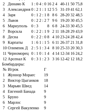
2
Динамо К
1 : 0
4 : 0
16
2
4
40‑11
50
75,8
3
Александрия
0 : 2
1 : 1
12
5
5
31‑19
41
62,1
4
Заря
0 : 1
2 : 1
8
8
6
28‑20
32
48,5
5
Львов
0 : 2
2 : 2
7
9
6
19‑20
30
45,5
6
Мариуполь
0 : 3
8
6
8
24‑33
30
45,5
7
Ворскла
0 : 2
2 : 1
9
2
11
18‑28
29
43,9
8
Десна
0 : 2
2 : 0
8
4
10
23‑24
28
42,4
9
Карпаты
1 : 6
1 : 1
5
6
11
26‑37
21
31,8
10
Олимпик Д
2 : 5
1 : 3
4
8
10
25‑33
20
30,3
11
Черноморец
0 : 1
0 : 1
4
4
14
12‑34
16
24,2
12
Арсенал К
0 : 3
1 : 2
3
3
16
12‑42
12
18,2
Бомбардиры:
№
Игрок
Г
1
Жуниор Мораес
19
2
Виктор Цыганков
18
3
Марьян Швед
14
4
Евгений Банада
9
5
Бруно
9
6
Марлос
9
7
Сергей Вакуленко
9