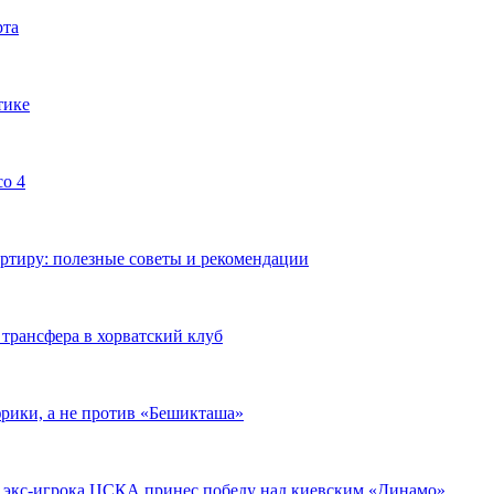
рта
тике
co 4
артиру: полезные советы и рекомендации
трансфера в хорватский клуб
рики, а не против «Бешикташа»
л экс-игрока ЦСКА принес победу над киевским «Динамо»