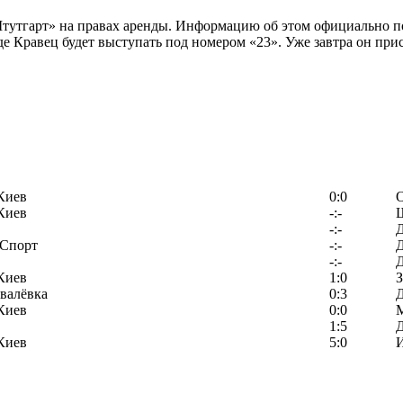
утгарт» на правах аренды. Информацию об этом официально по
де Кравец будет выступать под номером «23». Уже завтра он пр
Киев
0:0
Киев
-:-
-:-
-Спорт
-:-
-:-
Киев
1:0
З
валёвка
0:3
Киев
0:0
1:5
Киев
5:0