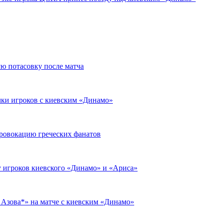
ю потасовку после матча
чки игроков с киевским «Динамо»
провокацию греческих фанатов
у игроков киевского «Динамо» и «Ариса»
 Азова*» на матче с киевским «Динамо»