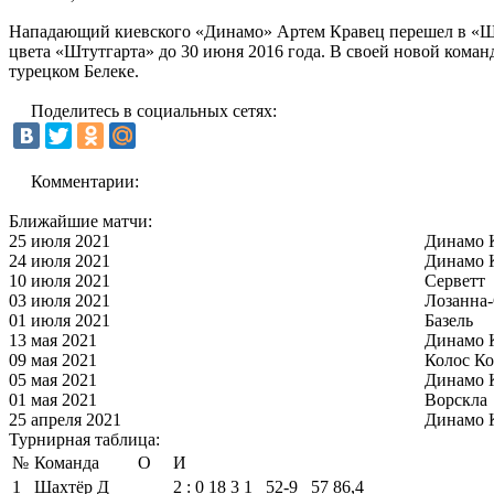
Нападающий киевского «Динамо» Артем Кравец перешел в «Шт
цвета «Штутгарта» до 30 июня 2016 года. В своей новой коман
турецком Белеке.
Поделитесь в социальных сетях:
Комментарии:
Ближайшие матчи:
25 июля 2021
Динамо 
24 июля 2021
Динамо 
10 июля 2021
Серветт
03 июля 2021
Лозанна
01 июля 2021
Базель
13 мая 2021
Динамо 
09 мая 2021
Колос Ко
05 мая 2021
Динамо 
01 мая 2021
Ворскла
25 апреля 2021
Динамо 
Турнирная таблица:
№
Команда
О
И
1
Шахтёр Д
2 : 0
18
3
1
52‑9
57
86,4