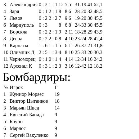
3
Александрия
0 : 2
1 : 1
12
5
5
31‑19
41
62,1
4
Заря
0 : 1
2 : 1
8
8
6
28‑20
32
48,5
5
Львов
0 : 2
2 : 2
7
9
6
19‑20
30
45,5
6
Мариуполь
0 : 3
8
6
8
24‑33
30
45,5
7
Ворскла
0 : 2
2 : 1
9
2
11
18‑28
29
43,9
8
Десна
0 : 2
2 : 0
8
4
10
23‑24
28
42,4
9
Карпаты
1 : 6
1 : 1
5
6
11
26‑37
21
31,8
10
Олимпик Д
2 : 5
1 : 3
4
8
10
25‑33
20
30,3
11
Черноморец
0 : 1
0 : 1
4
4
14
12‑34
16
24,2
12
Арсенал К
0 : 3
1 : 2
3
3
16
12‑42
12
18,2
Бомбардиры:
№
Игрок
Г
1
Жуниор Мораес
19
2
Виктор Цыганков
18
3
Марьян Швед
14
4
Евгений Банада
9
5
Бруно
9
6
Марлос
9
7
Сергей Вакуленко
9