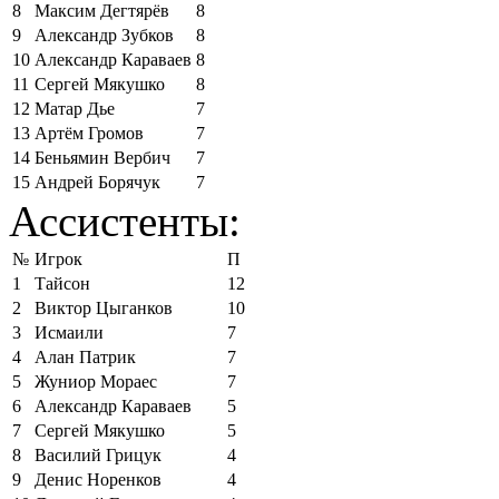
8
Максим Дегтярёв
8
9
Александр Зубков
8
10
Александр Караваев
8
11
Сергей Мякушко
8
12
Матар Дье
7
13
Артём Громов
7
14
Беньямин Вербич
7
15
Андрей Борячук
7
Ассистенты:
№
Игрок
П
1
Тайсон
12
2
Виктор Цыганков
10
3
Исмаили
7
4
Алан Патрик
7
5
Жуниор Мораес
7
6
Александр Караваев
5
7
Сергей Мякушко
5
8
Василий Грицук
4
9
Денис Норенков
4