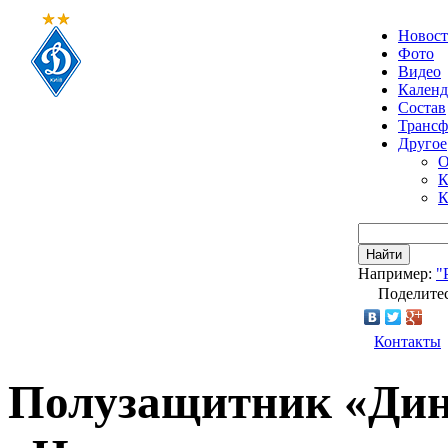
Новос
Фото
Видео
Календ
Состав
Транс
Другое
О
К
К
Найти
Например:
"
Поделитес
Контакты
Полузащитник «Дин