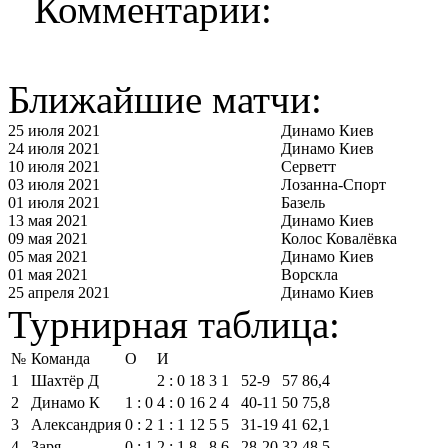
Комментарии:
Ближайшие матчи:
25 июля 2021
Динамо Киев
24 июля 2021
Динамо Киев
10 июля 2021
Серветт
03 июля 2021
Лозанна-Спорт
01 июля 2021
Базель
13 мая 2021
Динамо Киев
09 мая 2021
Колос Ковалёвка
05 мая 2021
Динамо Киев
01 мая 2021
Ворскла
25 апреля 2021
Динамо Киев
Турнирная таблица:
№
Команда
О
И
1
Шахтёр Д
2 : 0
18
3
1
52‑9
57
86,4
2
Динамо К
1 : 0
4 : 0
16
2
4
40‑11
50
75,8
3
Александрия
0 : 2
1 : 1
12
5
5
31‑19
41
62,1
4
Заря
0 : 1
2 : 1
8
8
6
28‑20
32
48,5