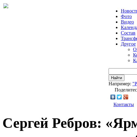
Новост
Фото
Видео
Календ
Состав
Трансф
Другое
О
К
К
Найти
Например:
"
Поделитес
Контакты
Сергей Ребров: «Ярм