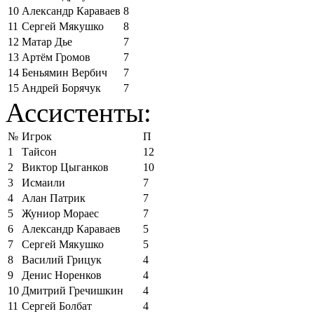
10
Александр Караваев
8
11
Сергей Мякушко
8
12
Матар Дье
7
13
Артём Громов
7
14
Беньямин Вербич
7
15
Андрей Борячук
7
Ассистенты:
№
Игрок
П
1
Тайсон
12
2
Виктор Цыганков
10
3
Исмаили
7
4
Алан Патрик
7
5
Жуниор Мораес
7
6
Александр Караваев
5
7
Сергей Мякушко
5
8
Василий Грицук
4
9
Денис Норенков
4
10
Дмитрий Гречишкин
4
11
Сергей Болбат
4