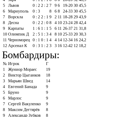
5
Львов
0 : 2
2 : 2
7
9
6
19‑20
30
45,5
6
Мариуполь
0 : 3
8
6
8
24‑33
30
45,5
7
Ворскла
0 : 2
2 : 1
9
2
11
18‑28
29
43,9
8
Десна
0 : 2
2 : 0
8
4
10
23‑24
28
42,4
9
Карпаты
1 : 6
1 : 1
5
6
11
26‑37
21
31,8
10
Олимпик Д
2 : 5
1 : 3
4
8
10
25‑33
20
30,3
11
Черноморец
0 : 1
0 : 1
4
4
14
12‑34
16
24,2
12
Арсенал К
0 : 3
1 : 2
3
3
16
12‑42
12
18,2
Бомбардиры:
№
Игрок
Г
1
Жуниор Мораес
19
2
Виктор Цыганков
18
3
Марьян Швед
14
4
Евгений Банада
9
5
Бруно
9
6
Марлос
9
7
Сергей Вакуленко
9
8
Максим Дегтярёв
8
9
Александр Зубков
8