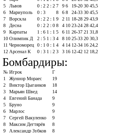
5
Львов
0 : 2
2 : 2
7
9
6
19‑20
30
45,5
6
Мариуполь
0 : 3
8
6
8
24‑33
30
45,5
7
Ворскла
0 : 2
2 : 1
9
2
11
18‑28
29
43,9
8
Десна
0 : 2
2 : 0
8
4
10
23‑24
28
42,4
9
Карпаты
1 : 6
1 : 1
5
6
11
26‑37
21
31,8
10
Олимпик Д
2 : 5
1 : 3
4
8
10
25‑33
20
30,3
11
Черноморец
0 : 1
0 : 1
4
4
14
12‑34
16
24,2
12
Арсенал К
0 : 3
1 : 2
3
3
16
12‑42
12
18,2
Бомбардиры:
№
Игрок
Г
1
Жуниор Мораес
19
2
Виктор Цыганков
18
3
Марьян Швед
14
4
Евгений Банада
9
5
Бруно
9
6
Марлос
9
7
Сергей Вакуленко
9
8
Максим Дегтярёв
8
9
Александр Зубков
8