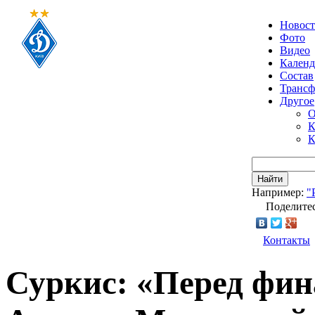
Новос
Фото
Видео
Календ
Состав
Транс
Другое
О
К
К
Найти
Например:
"
Поделитес
Контакты
Суркис: «Перед фи