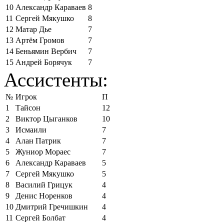
10
Александр Караваев
8
11
Сергей Мякушко
8
12
Матар Дье
7
13
Артём Громов
7
14
Беньямин Вербич
7
15
Андрей Борячук
7
Ассистенты:
№
Игрок
П
1
Тайсон
12
2
Виктор Цыганков
10
3
Исмаили
7
4
Алан Патрик
7
5
Жуниор Мораес
7
6
Александр Караваев
5
7
Сергей Мякушко
5
8
Василий Грицук
4
9
Денис Норенков
4
10
Дмитрий Гречишкин
4
11
Сергей Болбат
4