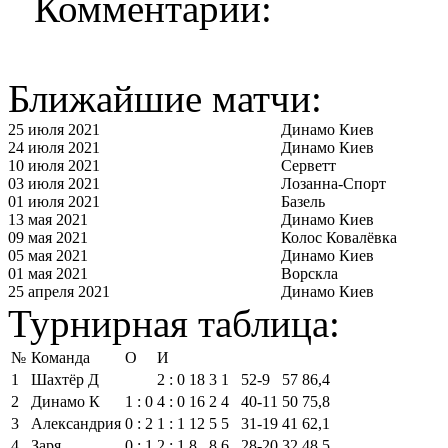
Комментарии:
Ближайшие матчи:
25 июля 2021
Динамо Киев
24 июля 2021
Динамо Киев
10 июля 2021
Серветт
03 июля 2021
Лозанна-Спорт
01 июля 2021
Базель
13 мая 2021
Динамо Киев
09 мая 2021
Колос Ковалёвка
05 мая 2021
Динамо Киев
01 мая 2021
Ворскла
25 апреля 2021
Динамо Киев
Турнирная таблица:
№
Команда
О
И
1
Шахтёр Д
2 : 0
18
3
1
52‑9
57
86,4
2
Динамо К
1 : 0
4 : 0
16
2
4
40‑11
50
75,8
3
Александрия
0 : 2
1 : 1
12
5
5
31‑19
41
62,1
4
Заря
0 : 1
2 : 1
8
8
6
28‑20
32
48,5