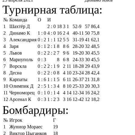
Турнирная таблица:
№
Команда
О
И
1
Шахтёр Д
2 : 0
18
3
1
52‑9
57
86,4
2
Динамо К
1 : 0
4 : 0
16
2
4
40‑11
50
75,8
3
Александрия
0 : 2
1 : 1
12
5
5
31‑19
41
62,1
4
Заря
0 : 1
2 : 1
8
8
6
28‑20
32
48,5
5
Львов
0 : 2
2 : 2
7
9
6
19‑20
30
45,5
6
Мариуполь
0 : 3
8
6
8
24‑33
30
45,5
7
Ворскла
0 : 2
2 : 1
9
2
11
18‑28
29
43,9
8
Десна
0 : 2
2 : 0
8
4
10
23‑24
28
42,4
9
Карпаты
1 : 6
1 : 1
5
6
11
26‑37
21
31,8
10
Олимпик Д
2 : 5
1 : 3
4
8
10
25‑33
20
30,3
11
Черноморец
0 : 1
0 : 1
4
4
14
12‑34
16
24,2
12
Арсенал К
0 : 3
1 : 2
3
3
16
12‑42
12
18,2
Бомбардиры:
№
Игрок
Г
1
Жуниор Мораес
19
2
Виктор Цыганков
18