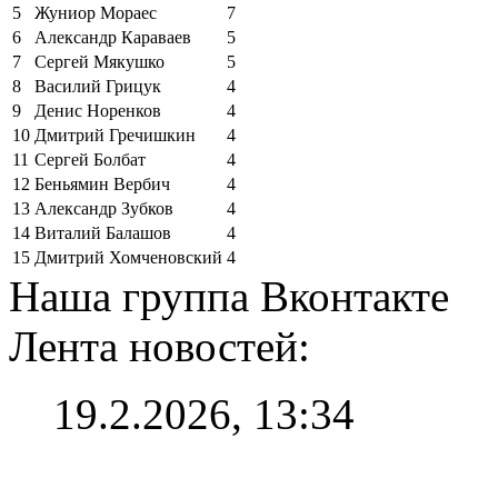
5
Жуниор Мораес
7
6
Александр Караваев
5
7
Сергей Мякушко
5
8
Василий Грицук
4
9
Денис Норенков
4
10
Дмитрий Гречишкин
4
11
Сергей Болбат
4
12
Беньямин Вербич
4
13
Александр Зубков
4
14
Виталий Балашов
4
15
Дмитрий Хомченовский
4
Наша группа Вконтакте
Лента новостей:
19.2.2026, 13:34