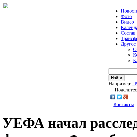
Новост
Фото
Видео
Календ
Состав
Трансф
Другое
О
К
К
Найти
Например:
"
Поделитес
Контакты
УЕФА начал расслед