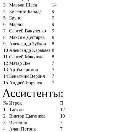
3
Марьян Швед
14
4
Евгений Банада
9
5
Бруно
9
6
Марлос
9
7
Сергей Вакуленко
9
8
Максим Дегтярёв
8
9
Александр Зубков
8
10
Александр Караваев
8
11
Сергей Мякушко
8
12
Матар Дье
7
13
Артём Громов
7
14
Беньямин Вербич
7
15
Андрей Борячук
7
Ассистенты:
№
Игрок
П
1
Тайсон
12
2
Виктор Цыганков
10
3
Исмаили
7
4
Алан Патрик
7