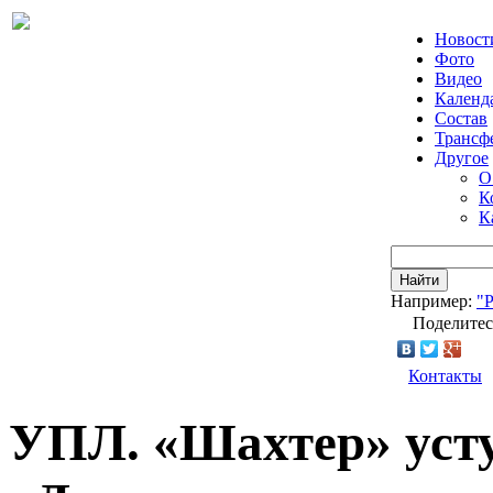
Новост
Фото
Видео
Календ
Состав
Трансф
Другое
О
К
К
Найти
Например:
"
Поделитес
Контакты
УПЛ. «Шахтер» уст