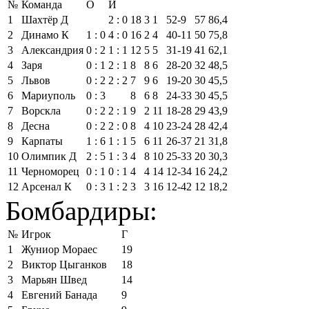
№
Команда
О
И
1
Шахтёр Д
2 : 0
18
3
1
52‑9
57
86,4
2
Динамо К
1 : 0
4 : 0
16
2
4
40‑11
50
75,8
3
Александрия
0 : 2
1 : 1
12
5
5
31‑19
41
62,1
4
Заря
0 : 1
2 : 1
8
8
6
28‑20
32
48,5
5
Львов
0 : 2
2 : 2
7
9
6
19‑20
30
45,5
6
Мариуполь
0 : 3
8
6
8
24‑33
30
45,5
7
Ворскла
0 : 2
2 : 1
9
2
11
18‑28
29
43,9
8
Десна
0 : 2
2 : 0
8
4
10
23‑24
28
42,4
9
Карпаты
1 : 6
1 : 1
5
6
11
26‑37
21
31,8
10
Олимпик Д
2 : 5
1 : 3
4
8
10
25‑33
20
30,3
11
Черноморец
0 : 1
0 : 1
4
4
14
12‑34
16
24,2
12
Арсенал К
0 : 3
1 : 2
3
3
16
12‑42
12
18,2
Бомбардиры:
№
Игрок
Г
1
Жуниор Мораес
19
2
Виктор Цыганков
18
3
Марьян Швед
14
4
Евгений Банада
9