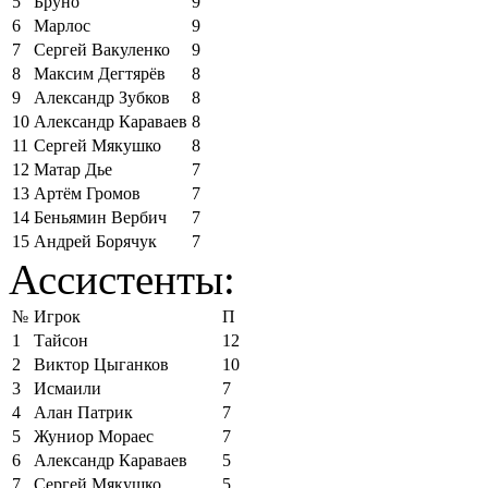
5
Бруно
9
6
Марлос
9
7
Сергей Вакуленко
9
8
Максим Дегтярёв
8
9
Александр Зубков
8
10
Александр Караваев
8
11
Сергей Мякушко
8
12
Матар Дье
7
13
Артём Громов
7
14
Беньямин Вербич
7
15
Андрей Борячук
7
Ассистенты:
№
Игрок
П
1
Тайсон
12
2
Виктор Цыганков
10
3
Исмаили
7
4
Алан Патрик
7
5
Жуниор Мораес
7
6
Александр Караваев
5
7
Сергей Мякушко
5