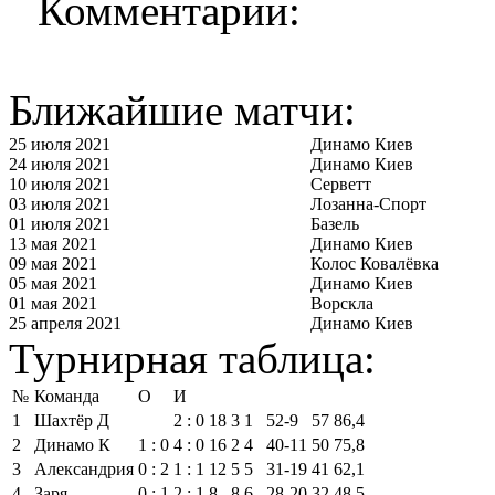
Комментарии:
Ближайшие матчи:
25 июля 2021
Динамо Киев
24 июля 2021
Динамо Киев
10 июля 2021
Серветт
03 июля 2021
Лозанна-Спорт
01 июля 2021
Базель
13 мая 2021
Динамо Киев
09 мая 2021
Колос Ковалёвка
05 мая 2021
Динамо Киев
01 мая 2021
Ворскла
25 апреля 2021
Динамо Киев
Турнирная таблица:
№
Команда
О
И
1
Шахтёр Д
2 : 0
18
3
1
52‑9
57
86,4
2
Динамо К
1 : 0
4 : 0
16
2
4
40‑11
50
75,8
3
Александрия
0 : 2
1 : 1
12
5
5
31‑19
41
62,1
4
Заря
0 : 1
2 : 1
8
8
6
28‑20
32
48,5