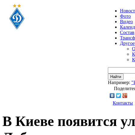
Новос
Фото
Видео
Календ
Состав
Транс
Другое
О
К
К
Найти
Например:
"
Поделитес
Контакты
В Киеве появится у