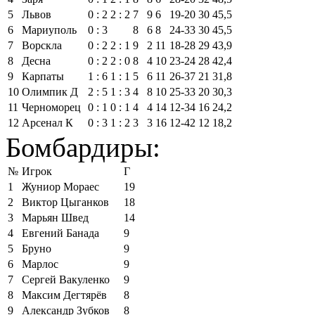
5
Львов
0 : 2
2 : 2
7
9
6
19‑20
30
45,5
6
Мариуполь
0 : 3
8
6
8
24‑33
30
45,5
7
Ворскла
0 : 2
2 : 1
9
2
11
18‑28
29
43,9
8
Десна
0 : 2
2 : 0
8
4
10
23‑24
28
42,4
9
Карпаты
1 : 6
1 : 1
5
6
11
26‑37
21
31,8
10
Олимпик Д
2 : 5
1 : 3
4
8
10
25‑33
20
30,3
11
Черноморец
0 : 1
0 : 1
4
4
14
12‑34
16
24,2
12
Арсенал К
0 : 3
1 : 2
3
3
16
12‑42
12
18,2
Бомбардиры:
№
Игрок
Г
1
Жуниор Мораес
19
2
Виктор Цыганков
18
3
Марьян Швед
14
4
Евгений Банада
9
5
Бруно
9
6
Марлос
9
7
Сергей Вакуленко
9
8
Максим Дегтярёв
8
9
Александр Зубков
8