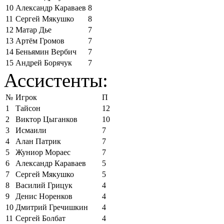
10
Александр Караваев
8
11
Сергей Мякушко
8
12
Матар Дье
7
13
Артём Громов
7
14
Беньямин Вербич
7
15
Андрей Борячук
7
Ассистенты:
№
Игрок
П
1
Тайсон
12
2
Виктор Цыганков
10
3
Исмаили
7
4
Алан Патрик
7
5
Жуниор Мораес
7
6
Александр Караваев
5
7
Сергей Мякушко
5
8
Василий Грицук
4
9
Денис Норенков
4
10
Дмитрий Гречишкин
4
11
Сергей Болбат
4