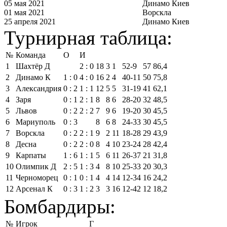
05 мая 2021
Динамо Киев
01 мая 2021
Ворскла
25 апреля 2021
Динамо Киев
Турнирная таблица:
№
Команда
О
И
1
Шахтёр Д
2 : 0
18
3
1
52‑9
57
86,4
2
Динамо К
1 : 0
4 : 0
16
2
4
40‑11
50
75,8
3
Александрия
0 : 2
1 : 1
12
5
5
31‑19
41
62,1
4
Заря
0 : 1
2 : 1
8
8
6
28‑20
32
48,5
5
Львов
0 : 2
2 : 2
7
9
6
19‑20
30
45,5
6
Мариуполь
0 : 3
8
6
8
24‑33
30
45,5
7
Ворскла
0 : 2
2 : 1
9
2
11
18‑28
29
43,9
8
Десна
0 : 2
2 : 0
8
4
10
23‑24
28
42,4
9
Карпаты
1 : 6
1 : 1
5
6
11
26‑37
21
31,8
10
Олимпик Д
2 : 5
1 : 3
4
8
10
25‑33
20
30,3
11
Черноморец
0 : 1
0 : 1
4
4
14
12‑34
16
24,2
12
Арсенал К
0 : 3
1 : 2
3
3
16
12‑42
12
18,2
Бомбардиры:
№
Игрок
Г