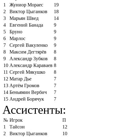
1
Жуниор Мораес
19
2
Виктор Цыганков
18
3
Марьян Швед
14
4
Евгений Банада
9
5
Бруно
9
6
Марлос
9
7
Сергей Вакуленко
9
8
Максим Дегтярёв
8
9
Александр Зубков
8
10
Александр Караваев
8
11
Сергей Мякушко
8
12
Матар Дье
7
13
Артём Громов
7
14
Беньямин Вербич
7
15
Андрей Борячук
7
Ассистенты:
№
Игрок
П
1
Тайсон
12
2
Виктор Цыганков
10