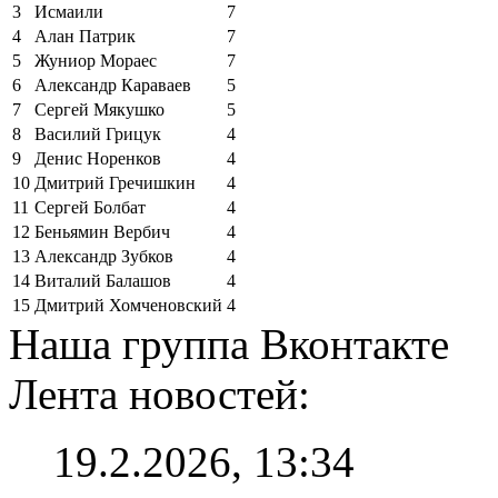
3
Исмаили
7
4
Алан Патрик
7
5
Жуниор Мораес
7
6
Александр Караваев
5
7
Сергей Мякушко
5
8
Василий Грицук
4
9
Денис Норенков
4
10
Дмитрий Гречишкин
4
11
Сергей Болбат
4
12
Беньямин Вербич
4
13
Александр Зубков
4
14
Виталий Балашов
4
15
Дмитрий Хомченовский
4
Наша группа Вконтакте
Лента новостей:
19.2.2026, 13:34