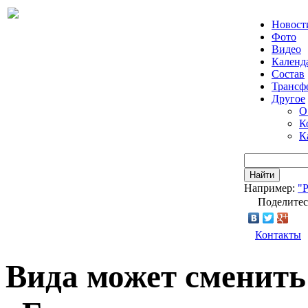
Новост
Фото
Видео
Календ
Состав
Трансф
Другое
О
К
К
Найти
Например:
"
Поделитес
Контакты
Вида может сменить