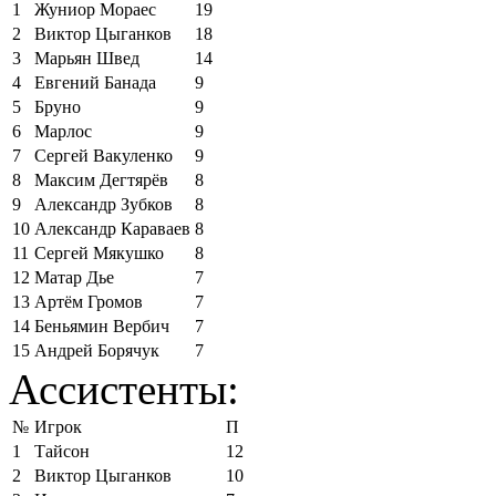
1
Жуниор Мораес
19
2
Виктор Цыганков
18
3
Марьян Швед
14
4
Евгений Банада
9
5
Бруно
9
6
Марлос
9
7
Сергей Вакуленко
9
8
Максим Дегтярёв
8
9
Александр Зубков
8
10
Александр Караваев
8
11
Сергей Мякушко
8
12
Матар Дье
7
13
Артём Громов
7
14
Беньямин Вербич
7
15
Андрей Борячук
7
Ассистенты:
№
Игрок
П
1
Тайсон
12
2
Виктор Цыганков
10