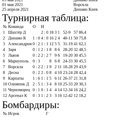
01 мая 2021
Ворскла
25 апреля 2021
Динамо Киев
Турнирная таблица:
№
Команда
О
И
1
Шахтёр Д
2 : 0
18
3
1
52‑9
57
86,4
2
Динамо К
1 : 0
4 : 0
16
2
4
40‑11
50
75,8
3
Александрия
0 : 2
1 : 1
12
5
5
31‑19
41
62,1
4
Заря
0 : 1
2 : 1
8
8
6
28‑20
32
48,5
5
Львов
0 : 2
2 : 2
7
9
6
19‑20
30
45,5
6
Мариуполь
0 : 3
8
6
8
24‑33
30
45,5
7
Ворскла
0 : 2
2 : 1
9
2
11
18‑28
29
43,9
8
Десна
0 : 2
2 : 0
8
4
10
23‑24
28
42,4
9
Карпаты
1 : 6
1 : 1
5
6
11
26‑37
21
31,8
10
Олимпик Д
2 : 5
1 : 3
4
8
10
25‑33
20
30,3
11
Черноморец
0 : 1
0 : 1
4
4
14
12‑34
16
24,2
12
Арсенал К
0 : 3
1 : 2
3
3
16
12‑42
12
18,2
Бомбардиры:
№
Игрок
Г