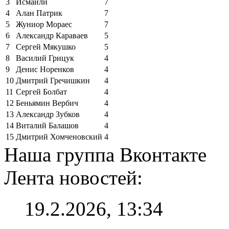
3
Исмаили
7
4
Алан Патрик
7
5
Жуниор Мораес
7
6
Александр Караваев
5
7
Сергей Мякушко
5
8
Василий Грицук
4
9
Денис Норенков
4
10
Дмитрий Гречишкин
4
11
Сергей Болбат
4
12
Беньямин Вербич
4
13
Александр Зубков
4
14
Виталий Балашов
4
15
Дмитрий Хомченовский
4
Наша группа Вконтакте
Лента новостей:
19.2.2026, 13:34