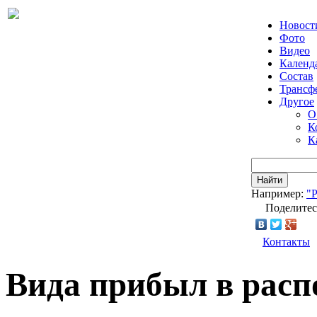
Новост
Фото
Видео
Календ
Состав
Трансф
Другое
О
К
К
Найти
Например:
"
Поделитес
Контакты
Вида прибыл в рас