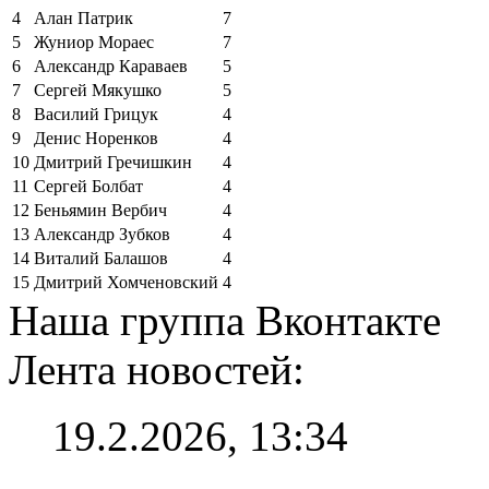
4
Алан Патрик
7
5
Жуниор Мораес
7
6
Александр Караваев
5
7
Сергей Мякушко
5
8
Василий Грицук
4
9
Денис Норенков
4
10
Дмитрий Гречишкин
4
11
Сергей Болбат
4
12
Беньямин Вербич
4
13
Александр Зубков
4
14
Виталий Балашов
4
15
Дмитрий Хомченовский
4
Наша группа Вконтакте
Лента новостей:
19.2.2026, 13:34