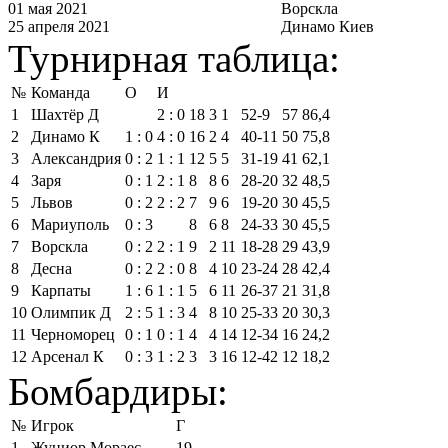
01 мая 2021
Ворскла
25 апреля 2021
Динамо Киев
Турнирная таблица:
№
Команда
О
И
1
Шахтёр Д
2 : 0
18
3
1
52‑9
57
86,4
2
Динамо К
1 : 0
4 : 0
16
2
4
40‑11
50
75,8
3
Александрия
0 : 2
1 : 1
12
5
5
31‑19
41
62,1
4
Заря
0 : 1
2 : 1
8
8
6
28‑20
32
48,5
5
Львов
0 : 2
2 : 2
7
9
6
19‑20
30
45,5
6
Мариуполь
0 : 3
8
6
8
24‑33
30
45,5
7
Ворскла
0 : 2
2 : 1
9
2
11
18‑28
29
43,9
8
Десна
0 : 2
2 : 0
8
4
10
23‑24
28
42,4
9
Карпаты
1 : 6
1 : 1
5
6
11
26‑37
21
31,8
10
Олимпик Д
2 : 5
1 : 3
4
8
10
25‑33
20
30,3
11
Черноморец
0 : 1
0 : 1
4
4
14
12‑34
16
24,2
12
Арсенал К
0 : 3
1 : 2
3
3
16
12‑42
12
18,2
Бомбардиры:
№
Игрок
Г
1
Жуниор Мораес
19