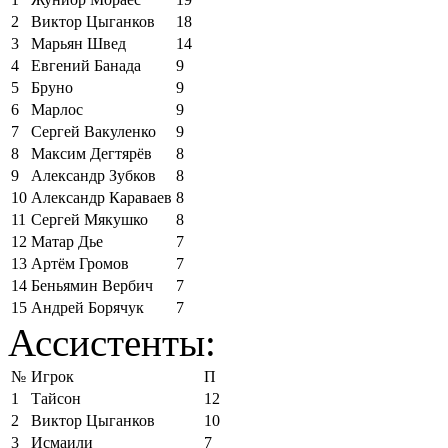
2
Виктор Цыганков
18
3
Марьян Швед
14
4
Евгений Банада
9
5
Бруно
9
6
Марлос
9
7
Сергей Вакуленко
9
8
Максим Дегтярёв
8
9
Александр Зубков
8
10
Александр Караваев
8
11
Сергей Мякушко
8
12
Матар Дье
7
13
Артём Громов
7
14
Беньямин Вербич
7
15
Андрей Борячук
7
Ассистенты:
№
Игрок
П
1
Тайсон
12
2
Виктор Цыганков
10
3
Исмаили
7